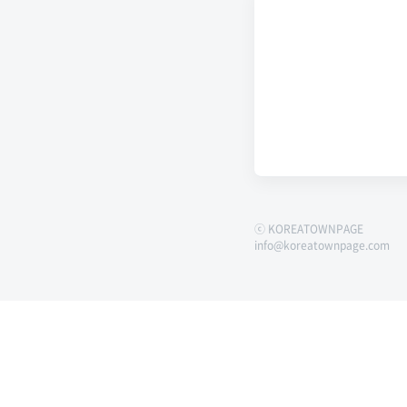
ⓒ KOREATOWNPAGE
info@koreatownpage.com