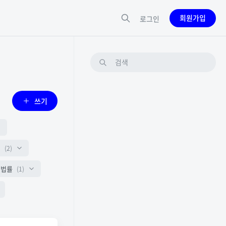
회원가입
로그인
쓰기
업
(2)
.법률
(1)