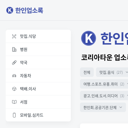
맛집.식당
병원
코리아타운 업소
약국
전체
맛집.음식
(27)
자동차
여행.스포츠.유흥.취미
(2)
택배.이사
광고.인쇄.도서.미디어
(3)
서점
한인회.공공기관.단체
모바일.심카드