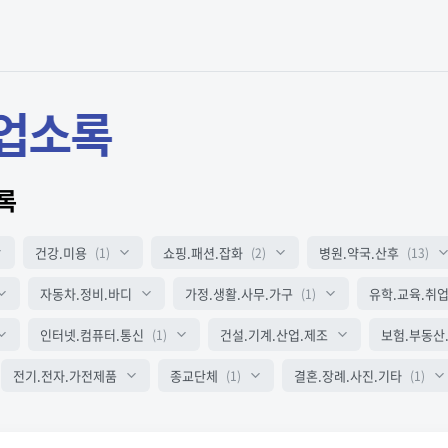
록
건강.미용
쇼핑.패션.잡화
병원.약국.산후
(1)
(2)
(13)
자동차.정비.바디
가정.생활.사무.가구
유학.교육.취
(1)
인터넷.컴퓨터.통신
건설.기계.산업.제조
보험.부동산
(1)
전기.전자.가전제품
종교단체
결혼.장례.사진.기타
(1)
(1)