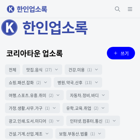
코리아타운 업소록
쓰기
전체
맛집.음식
건강.미용
(27)
(1)
쇼핑.패션.잡화
병원.약국.산후
(2)
(13)
여행.스포츠.유흥.취미
자동차.정비.바디
(2)
가정.생활.사무.가구
유학.교육.취업
(1)
(2)
광고.인쇄.도서.미디어
인터넷.컴퓨터.통신
(3)
(1)
건설.기계.산업.제조
보험.부동산.법률
(1)