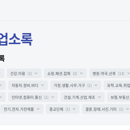
록
건강.미용
쇼핑.패션.잡화
병원.약국.산후
(1)
(2)
(13)
자동차.정비.바디
가정.생활.사무.가구
유학.교육.취
(1)
인터넷.컴퓨터.통신
건설.기계.산업.제조
보험.부동산
(1)
전기.전자.가전제품
종교단체
결혼.장례.사진.기타
(1)
(1)