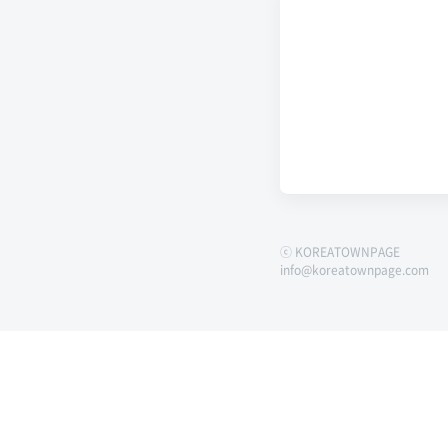
ⓒ KOREATOWNPAGE
info@koreatownpage.com