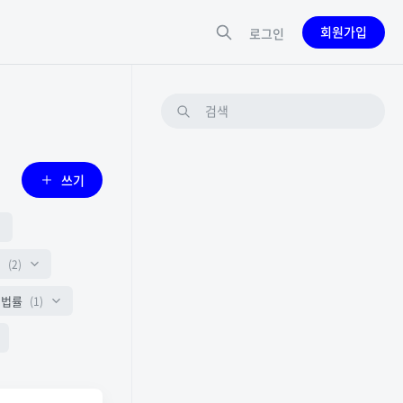
회원가입
로그인
쓰기
업
(2)
.법률
(1)